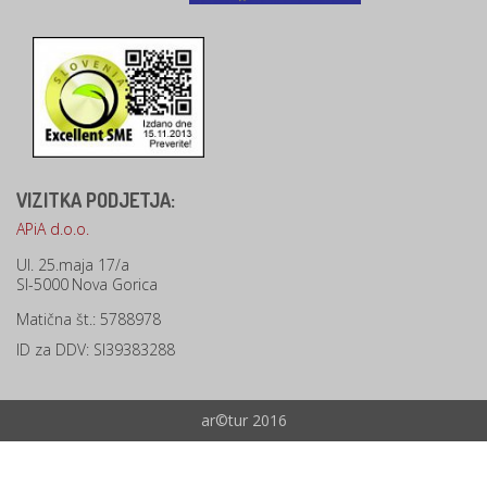
VIZITKA PODJETJA:
APiA d.o.o.
Ul. 25.maja 17/a
SI-5000
Nova Gorica
Matična št.: 5788978
ID za DDV: SI39383288
ar©tur 2016